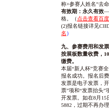
称+
参赛人
姓名”去
有效期：永久有效
格。（
点击查看百
(2)报名链接详见CII
名
）
九
、参赛费用
和发
按展板数量收费，10
缴费。
本届“新人杯”竞赛
报名成功。报名后
发票是电子发票，
票”项和“发票抬头”
开发票。如在8月1
5882，过期不再办