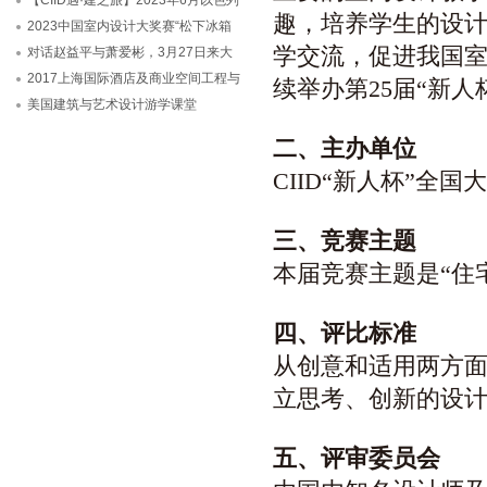
【CIID遇·建之旅】2023年6月以色列
趣，培养学生的设
2023中国室内设计大奖赛“松下冰箱
学交流，促进我国室内
对话赵益平与萧爱彬，3月27日来大
2017上海国际酒店及商业空间工程与
续举办第25届“新
美国建筑与艺术设计游学课堂
二、
主办单位
CIID“新人杯”全
三、
竞赛主题
本届竞赛主题是“
住
四
、
评比标准
从创意和适用两方
立思考、创新的设
五
、评审委员会