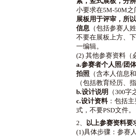
素，
竖式展板，分辨率
小要求在5M-50M
展板用于评审，所
信息
（包括参赛人
不要
在展板上方、下
一编辑。
(2) 其他参赛资料
a.参赛者个人照/团
拍照
（含本人信息和
（包括教育经历、指
b.设计说明
（300字
c.设计资料
：包括主
式，
不要PSD文件
。
2、
以上
参赛资料要
(1)具体步骤：参