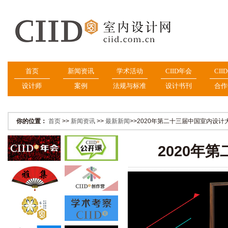
首页
新闻资讯
学术活动
CIID年会
CII
设计师
案例
法规与标准
设计书刊
合作
你的位置：
首页
>>
新闻资讯
>>
最新新闻
>>2020年第二十三届中国室内设
2020年